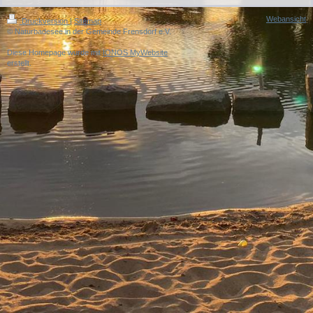
Webansicht
Druckversion
|
Sitemap
© Naturbadesee in der Gemeinde Frensdorf e.V.
Diese Homepage wurde mit
IONOS MyWebsite
erstellt.