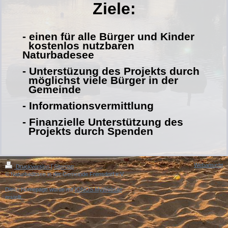
Ziele:
- einen für alle Bürger und Kinder
kostenlos nutzbaren
Naturbadesee
- Unterstüzung des Projekts durch
möglichst viele Bürger in der
Gemeinde
- Informationsvermittlung
- Finanzielle Unterstützung des
Projekts durch Spenden
Webansicht
Druckversion
|
Sitemap
© Naturbadesee in der Gemeinde Frensdorf e.V.
Diese Homepage wurde mit
IONOS MyWebsite
erstellt.